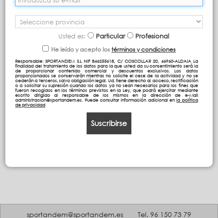
Usted es:
Particular
Profesional
He leído y acepto los
términos y condiciones
Responsable: SPORTANDEM S.L NIF B46255618, C/ COSCOLLAR 20, 46960-ALDAIA La
finalidad del tratamiento de los datos para la que usted da su consentimiento será la
de proporcionar contenido comercial y descuentos exclusivos. Los datos
proporcionados se conservarán mientras no solicite el cese de la actividad y no se
cederán a terceros, salvo obligación legal. Ud. tiene derecho al acceso, rectificación
o a solicitar su supresión cuando los datos ya no sean necesarios para los fines que
fueron recogidos en los términos previstos en la Ley, que podrá ejercitar mediante
escrito dirigido al responsable de los mismos en la dirección de e-Mail
administracion@sportandem.es. Puede consultar información adicional en
la política
de privacidad
Suscribirse
sportandem@sportandem.es
Tel. 96 150 73 79