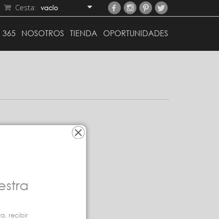
Cesta:
vacío
 365
NOSOTROS
TIENDA
OPORTUNIDADES
estra
, recibir