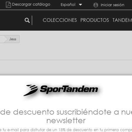
Descargar catálogo
Español
Iniciar sesión
COLECCIONES
PRODUCTOS
TANDEM
Jess
de descuento suscribiéndote a nu
newsletter
e tu e-mail para disfrutar de un 15% de descuento en tu primera compra