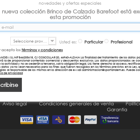
novedades y ofertas especiales
a nueva colección Brinco de Calzado Barefoot está ex
esta promoción
Seleccione provincia
Usted es:
Particular
Profesional
y acepto los
términos y condiciones
NDEM S.L NIF B46255618, C/ COSCOLLAR 20, 46960-ALDAIA La finalidad del tratamiento de los datos pa
erá la de proporcionar contenido comercial y descuentos exclusivos. Los datos proporcionados se co
e la actividad y no se cederán a terceros, salvo obligación legal. Ud. tiene derecho al acceso, rectificac
 datos ya no sean necesarios para los fines que fueron recogidos en los términos previstos en la Ley, 
igido al responsable de los mismos en la dirección de e-Mail administracion@sportandem.es. Puede con
m@sportandem.es
Tel. 96 150 73 79
Fax.
tica de privacidad
Camino del Coscollar, 18-20 46960 Aldaia Valencia
cribirse
Aviso legal
Condiciones generales de venta
Políti
Garantía