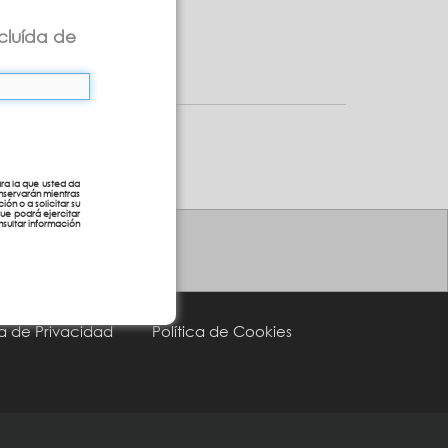
cluída de
ra la que usted da
nservarán mientras
ión o a solicitar su
que podrá ejercitar
sultar información
96 150 87 80
ca de Privacidad
Política de Cookies