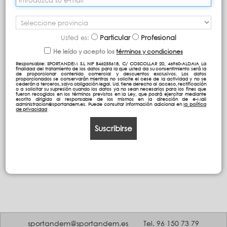
Usted es:
Particular
Profesional
He leído y acepto los
términos y condiciones
Responsable: SPORTANDEM S.L NIF B46255618, C/ COSCOLLAR 20, 46960-ALDAIA La
finalidad del tratamiento de los datos para la que usted da su consentimiento será la
de proporcionar contenido comercial y descuentos exclusivos. Los datos
proporcionados se conservarán mientras no solicite el cese de la actividad y no se
cederán a terceros, salvo obligación legal. Ud. tiene derecho al acceso, rectificación
o a solicitar su supresión cuando los datos ya no sean necesarios para los fines que
fueron recogidos en los términos previstos en la Ley, que podrá ejercitar mediante
escrito dirigido al responsable de los mismos en la dirección de e-Mail
administracion@sportandem.es. Puede consultar información adicional en
la política
de privacidad
Suscribirse
sportandem@sportandem.es
Tel. 96 150 73 79