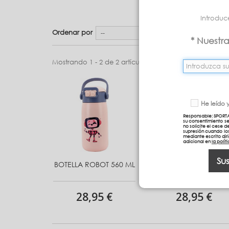
Introduc
Ordenar por
--
* Nuestr
Mostrando 1 - 2 de 2 artículos
He leído 
Responsable: SPORTA
su consentimiento s
no solicite el cese d
supresión cuando los
mediante escrito dir
adicional en
la polí
Sus
BOTELLA ROBOT 560 ML
BOTELLA ROBOT 560 
28,95 €
28,95 €