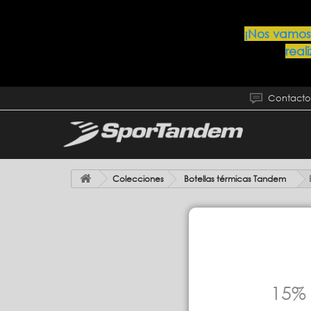
¡Nos vamos
real
Contacto
Colecciones
Botellas térmicas Tandem
Vaso exterior de Acero
15% 