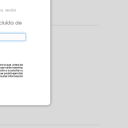
, recibir
cluída de
ra la que usted da
nservarán mientras
ión o a solicitar su
que podrá ejercitar
sultar información