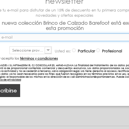
newsletter
Leer más
e tu e-mail para disfrutar de un 15% de descuento en tu primera compra
novedades y ofertas especiales
a nueva colección Brinco de Calzado Barefoot está ex
esta promoción
Seleccione provincia
Usted es:
Particular
Profesional
y acepto los
términos y condiciones
NDEM S.L NIF B46255618, C/ COSCOLLAR 20, 46960-ALDAIA La finalidad del tratamiento de los datos pa
erá la de proporcionar contenido comercial y descuentos exclusivos. Los datos proporcionados se co
e la actividad y no se cederán a terceros, salvo obligación legal. Ud. tiene derecho al acceso, rectificac
 datos ya no sean necesarios para los fines que fueron recogidos en los términos previstos en la Ley, 
igido al responsable de los mismos en la dirección de e-Mail administracion@sportandem.es. Puede con
tica de privacidad
cribirse
ML