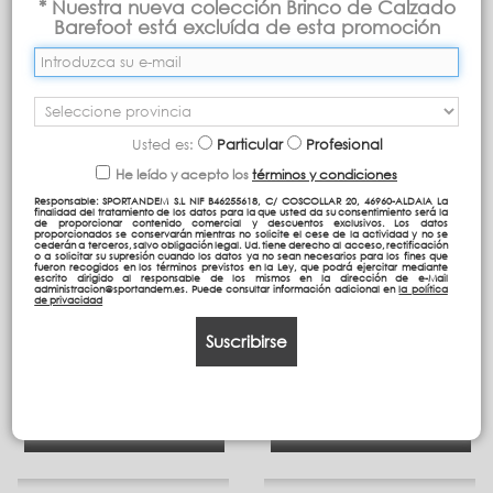
* Nuestra nueva colección Brinco de Calzado
Barefoot está excluída de esta promoción
Mostrando 1 - 4 de 4 artículos
Usted es:
Particular
Profesional
He leído y acepto los
términos y condiciones
Responsable: SPORTANDEM S.L NIF B46255618, C/ COSCOLLAR 20, 46960-ALDAIA La
finalidad del tratamiento de los datos para la que usted da su consentimiento será la
de proporcionar contenido comercial y descuentos exclusivos. Los datos
proporcionados se conservarán mientras no solicite el cese de la actividad y no se
cederán a terceros, salvo obligación legal. Ud. tiene derecho al acceso, rectificación
o a solicitar su supresión cuando los datos ya no sean necesarios para los fines que
fueron recogidos en los términos previstos en la Ley, que podrá ejercitar mediante
escrito dirigido al responsable de los mismos en la dirección de e-Mail
administracion@sportandem.es. Puede consultar información adicional en
la política
de privacidad
MOCHILA DOBLE CUERPO
PORTATODO 3 BOLSILLOS
39,5/AC
NEW PLUS
Suscribirse
42,95 €
15,95 €
Comprar
Comprar