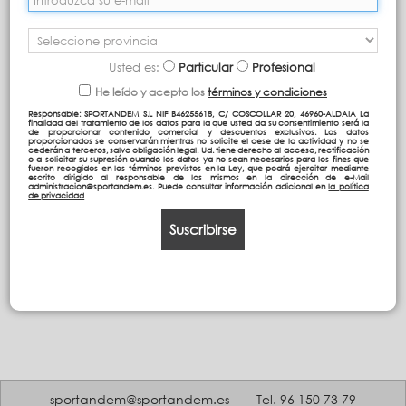
Usted es:
Particular
Profesional
He leído y acepto los
términos y condiciones
Responsable: SPORTANDEM S.L NIF B46255618, C/ COSCOLLAR 20, 46960-ALDAIA La
finalidad del tratamiento de los datos para la que usted da su consentimiento será la
de proporcionar contenido comercial y descuentos exclusivos. Los datos
proporcionados se conservarán mientras no solicite el cese de la actividad y no se
cederán a terceros, salvo obligación legal. Ud. tiene derecho al acceso, rectificación
o a solicitar su supresión cuando los datos ya no sean necesarios para los fines que
fueron recogidos en los términos previstos en la Ley, que podrá ejercitar mediante
escrito dirigido al responsable de los mismos en la dirección de e-Mail
administracion@sportandem.es. Puede consultar información adicional en
la política
de privacidad
Suscribirse
sportandem@sportandem.es
Tel. 96 150 73 79