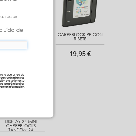
, recibir
cluída de
CARPEBLOCK PP CON
CARPEBLOCK PP CON
RIBETE
RIBETE
19,95 €
19,95 €
ra la que usted da
nservarán mientras
ión o a solicitar su
que podrá ejercitar
sultar información
DISPLAY 24 MINI
CARPEBLOCKS
TANDEM+24
RECAMBIOS