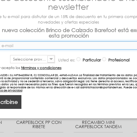
newsletter
e tu e-mail para disfrutar de un 15% de descuento en tu primera compra
novedades y ofertas especiales
a nueva colección Brinco de Calzado Barefoot está ex
N
CARPEBLOCK PP CON
CARPEBLOCK PP CON
esta promoción
RIBETE
RIBETE
19,95 €
19,95 €
Seleccione provincia
Usted es:
Particular
Profesional
y acepto los
términos y condiciones
NDEM S.L NIF B46255618, C/ COSCOLLAR 20, 46960-ALDAIA La finalidad del tratamiento de los datos pa
erá la de proporcionar contenido comercial y descuentos exclusivos. Los datos proporcionados se co
e la actividad y no se cederán a terceros, salvo obligación legal. Ud. tiene derecho al acceso, rectificac
 datos ya no sean necesarios para los fines que fueron recogidos en los términos previstos en la Ley, 
igido al responsable de los mismos en la dirección de e-Mail administracion@sportandem.es. Puede con
tica de privacidad
cribirse
N
CARPEBLOCK PP CON
RECAMBIO MINI
RIBETE
CARPEBLOCK TANDEM