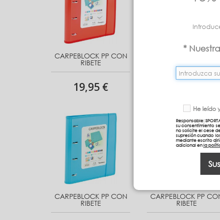
Introduc
* Nuestr
CARPEBLOCK PP CON
CARPEBLOCK PP CO
RIBETE
RIBETE
19,95 €
19,95 €
He leído 
Responsable: SPORTA
su consentimiento s
no solicite el cese d
supresión cuando los
mediante escrito dir
adicional en
la polí
Sus
CARPEBLOCK PP CON
CARPEBLOCK PP CO
RIBETE
RIBETE