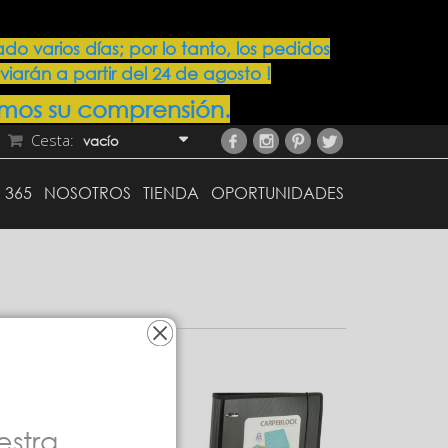
varios días; por lo tanto, los pedidos
viarán a partir del 24 de agosto !
mos su comprensión.
Cesta:
vacío
 365
NOSOTROS
TIENDA
OPORTUNIDADES
estra