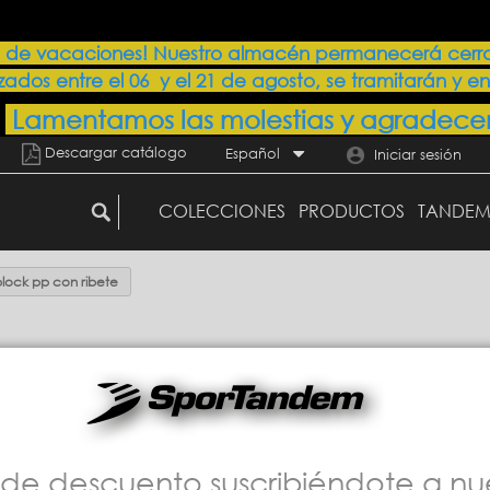
 de vacaciones! Nuestro almacén permanecerá cerrado 
izados entre el 06 y el 21 de agosto, se tramitarán y en
Lamentamos las molestias y agradece
Descargar catálogo
Español
Iniciar sesión
COLECCIONES
PRODUCTOS
TANDEM
lock pp con ribete
de descuento suscribiéndote a nu