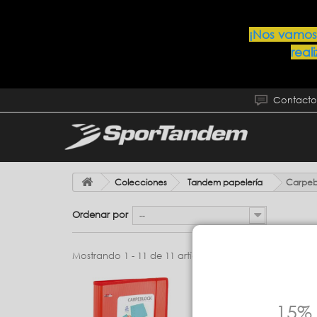
¡Nos vamos
real
Contacto
Colecciones
Tandem papelería
Carpeb
Ordenar por
--
Mostrando 1 - 11 de 11 artículos
15% 