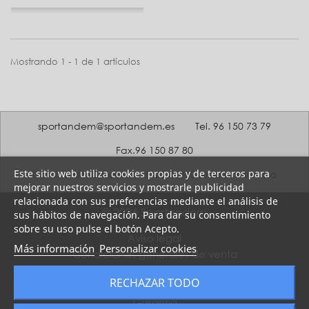
Mostrando 1 - 1 de 1 artículos
sportandem@sportandem.es
Tel. 96 150 73 79
Fax.96 150 87 80
Este sitio web utiliza cookies propias y de terceros para
Camino del Coscollar, 18-20 46960 Aldaia Valencia
mejorar nuestros servicios y mostrarle publicidad
relacionada con sus preferencias mediante el análisis de
© 2026 Sportandem
sus hábitos de navegación. Para dar su consentimiento
sobre su uso pulse el botón Acepto.
Aviso legal
Más información
Personalizar cookies
Condiciones generales de venta
Política de Privacidad
RECHAZAR TODO
Política de Cookies
Garantía