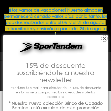
¡Nos vamos de vacaciones! Nuestro almacén
permanecerá cerrado varios días; por lo tanto, los
pedidos realizados entre el 06 y el 21 de agosto,
se tramitarán y enviarán a partir del 24 de agosto
!
Lamentamos las molestias y
agradecemos su comprensión.
0
Español
15% de descuento
suscribiéndote a nuestra
newsletter
Introduce tu e-mail para disfrutar de un 15% de descuento
en tu primera compra, recibir novedades y ofertas
especiales
Colecciones
Tandem Colecciones Escolares
Play
* Nuestra nueva colección Brinco de Calzado
game
Barefoot está excluída de esta promoción