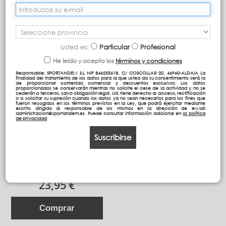
Ordenar por
Mostrando 1 - 1 de 1 artículos
Usted es:
Particular
Profesional
He leído y acepto los
términos y condiciones
Responsable: SPORTANDEM S.L NIF B46255618, C/ COSCOLLAR 20, 46960-ALDAIA La
finalidad del tratamiento de los datos para la que usted da su consentimiento será la
de proporcionar contenido comercial y descuentos exclusivos. Los datos
proporcionados se conservarán mientras no solicite el cese de la actividad y no se
cederán a terceros, salvo obligación legal. Ud. tiene derecho al acceso, rectificación
o a solicitar su supresión cuando los datos ya no sean necesarios para los fines que
fueron recogidos en los términos previstos en la Ley, que podrá ejercitar mediante
escrito dirigido al responsable de los mismos en la dirección de e-Mail
administracion@sportandem.es. Puede consultar información adicional en
la política
de privacidad
Suscribirse
ESTUCHE
MULTIPORTATODOS NEW
23,95 €
Comprar