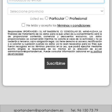
Colección con un estampado en degradados de tonos rosas y
verdes contrastado con tonos morados.
Usted es:
Particular
Profesional
He leído y acepto los
términos y condiciones
Responsable: SPORTANDEM S.L NIF B46255618, C/ COSCOLLAR 20, 46960-ALDAIA La
finalidad del tratamiento de los datos para la que usted da su consentimiento será la
de proporcionar contenido comercial y descuentos exclusivos. Los datos
proporcionados se conservarán mientras no solicite el cese de la actividad y no se
cederán a terceros, salvo obligación legal. Ud. tiene derecho al acceso, rectificación
o a solicitar su supresión cuando los datos ya no sean necesarios para los fines que
fueron recogidos en los términos previstos en la Ley, que podrá ejercitar mediante
escrito dirigido al responsable de los mismos en la dirección de e-Mail
administracion@sportandem.es. Puede consultar información adicional en
la política
de privacidad
Suscribirse
sportandem@sportandem.es
Tel. 96 150 73 79