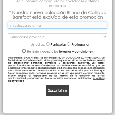
en tu primera compra, recibir novedades y ofertas
Ordenar por
especiales
* Nuestra nueva colección Brinco de Calzado
Barefoot está excluída de esta promoción
Mostrando 1 - 5 de 5 artículos
Usted es:
Particular
Profesional
He leído y acepto los
términos y condiciones
Responsable: SPORTANDEM S.L NIF B46255618, C/ COSCOLLAR 20, 46960-ALDAIA La
finalidad del tratamiento de los datos para la que usted da su consentimiento será la
de proporcionar contenido comercial y descuentos exclusivos. Los datos
proporcionados se conservarán mientras no solicite el cese de la actividad y no se
cederán a terceros, salvo obligación legal. Ud. tiene derecho al acceso, rectificación
o a solicitar su supresión cuando los datos ya no sean necesarios para los fines que
fueron recogidos en los términos previstos en la Ley, que podrá ejercitar mediante
escrito dirigido al responsable de los mismos en la dirección de e-Mail
FIAMBRERA ACERO INOX.
FIAMBRERA ACERO INOX.
administracion@sportandem.es. Puede consultar información adicional en
la política
550 ML
850 ML
de privacidad
Suscribirse
14,50 €
15,95 €
Comprar
Comprar