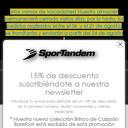
¡Nos vamos de vacaciones! Nuestro almacén
permanecerá cerrado varios días; por lo tanto, los
pedidos realizados entre el 06 y el 21 de agosto,
se tramitarán y enviarán a partir del 24 de agosto
!
Lamentamos las molestias y
agradecemos su comprensión.
0
Español
15% de descuento
suscribiéndote a nuestra
newsletter
Introduce tu e-mail para disfrutar de un 15% de descuento
en tu primera compra, recibir novedades y ofertas
especiales
Colecciones
Tandem Colecciones Escolares
* Nuestra nueva colección Brinco de Calzado
Happen
Barefoot está excluída de esta promoción