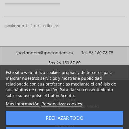
Mostrando 1 - 1 de 1 artículos
sportandem@sportandem.es
Tel. 96 150 73 79
Fax.96 150 87 80
Este sitio web utiliza cookies propias y de terceros para
Camino del Coscollar, 18-20 46960 Aldaia Valencia
mejorar nuestros servicios y mostrarle publicidad
relacionada con sus preferencias mediante el análisis de
© 2026 Sportandem
sus hábitos de navegación. Para dar su consentimiento
sobre su uso pulse el botón Acepto.
Aviso legal
Más información
Personalizar cookies
Condiciones generales de venta
Política de Privacidad
RECHAZAR TODO
Política de Cookies
Garantía