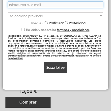
Ordenar por
Mostrando 1 - 1 de 1 artículos
Usted es:
Particular
Profesional
He leído y acepto los
términos y condiciones
Responsable: SPORTANDEM S.L NIF B46255618, C/ COSCOLLAR 20, 46960-ALDAIA La
finalidad del tratamiento de los datos para la que usted da su consentimiento será la
de proporcionar contenido comercial y descuentos exclusivos. Los datos
proporcionados se conservarán mientras no solicite el cese de la actividad y no se
cederán a terceros, salvo obligación legal. Ud. tiene derecho al acceso, rectificación
o a solicitar su supresión cuando los datos ya no sean necesarios para los fines que
fueron recogidos en los términos previstos en la Ley, que podrá ejercitar mediante
escrito dirigido al responsable de los mismos en la dirección de e-Mail
administracion@sportandem.es. Puede consultar información adicional en
la política
de privacidad
Suscribirse
NECESER VIAJE ADAPTABLE
C/AC
13,50 €
Comprar