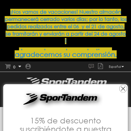
¡Nos vamos de vacaciones! Nuestro almacén
permanecerá cerrado varios días; por lo tanto, los
pedidos realizados entre el 06 y el 21 de agosto,
se tramitarán y enviarán a partir del 24 de agosto
!
Lamentamos las molestias y
agradecemos su comprensión.
0
Español
Colecciones
MASCARILLAS TANDEM
15% de descuento
Mascarilla viraloff + antiolor
MASCARILLA GRANATE ViralOff Talla
suscribiéndote a nuestra
S