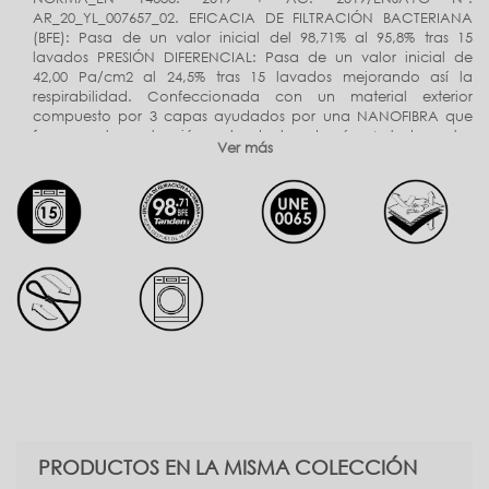
AR_20_YL_007657_02. EFICACIA DE FILTRACIÓN BACTERIANA
(BFE): Pasa de un valor inicial del 98,71% al 95,8% tras 15
lavados PRESIÓN DIFERENCIAL: Pasa de un valor inicial de
42,00 Pa/cm2 al 24,5% tras 15 lavados mejorando así la
respirabilidad. Confeccionada con un material exterior
compuesto por 3 capas ayudados por una NANOFIBRA que
favorece tu protección y la de los demás. A todas estas
Ver más
propiedades se le añade un diseño ergonómico que se
adapta perfectamente a cualquier tipo derostro y que se
puede regular para un mejor ajuste. UNE 0065_Se recomienda
no usar la mascarilla por un tiempo superior a 4 h. En caso de
que se humedezca o deteriore por el uso, se recomienda
sustituirla por otra.
Nuestros certificados
aquí
PRODUCTOS EN LA MISMA COLECCIÓN