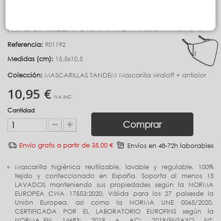
MASCARILLA GRANATE ViralOff Talla S
Referencia:
901192
Medidas (cm):
15,5x10,5
Colección:
MASCARILLAS TANDEM Mascarilla viraloff + antiolor
10,95 €
IVA INC.
Cantidad
Comprar
Envío gratis a partir de 35,00 €
Envíos en 48-72h laborables
Mascarilla higiénica reutilizable, lavable y regulable. 100%
tejido y confeccionado en España. Soporta al menos 15
LAVADOS manteniendo sus propiedades según la NORMA
EUROPEA CWA 17553:2020, Válida para los 27 paísesde la
Unión Europea, así como la NORMA UNE 0065/2020.
CERTIFICADA POR EL LABORATORIO EUROFINS según la
NORMA_EN 14683: 2019 + AC: 2019/ENSAYO Nº: