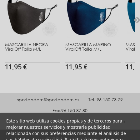
MASCARILLA NEGRA
MASCARILLA MARINO
MASCA
ViralOff Talla M/L
ViralOff Talla M/L
ViralOf
11,95 €
11,95 €
11,9
sportandem@sportandem.es
Tel. 96 150 73 79
Fax.96 150 87 80
Este sitio web utiliza cookies propias y de terceros para
Camino del Coscollar, 18-20 46960 Aldaia Valencia
mejorar nuestros servicios y mostrarle publicidad
relacionada con sus preferencias mediante el análisis de
© 2026 Sportandem
sus hábitos de navegación. Para dar su consentimiento