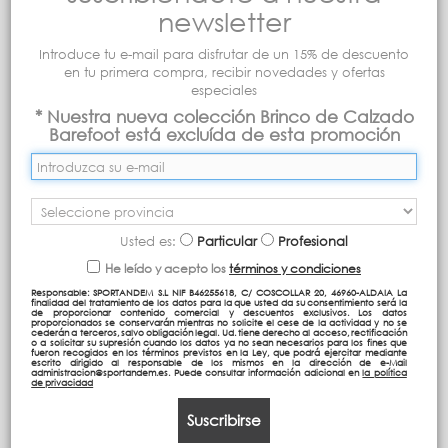
newsletter
Introduce tu e-mail para disfrutar de un 15% de descuento
en tu primera compra, recibir novedades y ofertas
especiales
* Nuestra nueva colección Brinco de Calzado
Barefoot está excluída de esta promoción
Usted es:
Particular
Profesional
He leído y acepto los
términos y condiciones
Responsable: SPORTANDEM S.L NIF B46255618, C/ COSCOLLAR 20, 46960-ALDAIA La
finalidad del tratamiento de los datos para la que usted da su consentimiento será la
de proporcionar contenido comercial y descuentos exclusivos. Los datos
proporcionados se conservarán mientras no solicite el cese de la actividad y no se
cederán a terceros, salvo obligación legal. Ud. tiene derecho al acceso, rectificación
o a solicitar su supresión cuando los datos ya no sean necesarios para los fines que
fueron recogidos en los términos previstos en la Ley, que podrá ejercitar mediante
escrito dirigido al responsable de los mismos en la dirección de e-Mail
administracion@sportandem.es. Puede consultar información adicional en
la política
de privacidad
Suscribirse