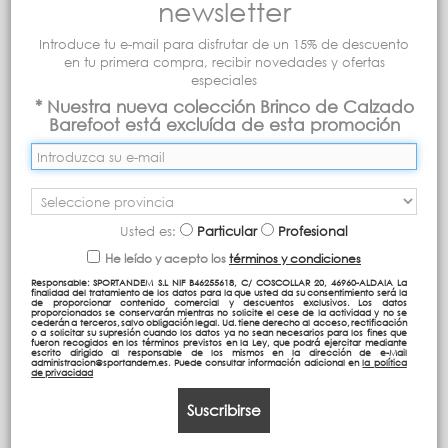
newsletter
Introduce tu e-mail para disfrutar de un 15% de descuento
en tu primera compra, recibir novedades y ofertas
especiales
* Nuestra nueva colección Brinco de Calzado
Barefoot está excluída de esta promoción
Usted es:
Particular
Profesional
He leído y acepto los
términos y condiciones
Responsable: SPORTANDEM S.L NIF B46255618, C/ COSCOLLAR 20, 46960-ALDAIA La
finalidad del tratamiento de los datos para la que usted da su consentimiento será la
de proporcionar contenido comercial y descuentos exclusivos. Los datos
proporcionados se conservarán mientras no solicite el cese de la actividad y no se
cederán a terceros, salvo obligación legal. Ud. tiene derecho al acceso, rectificación
o a solicitar su supresión cuando los datos ya no sean necesarios para los fines que
fueron recogidos en los términos previstos en la Ley, que podrá ejercitar mediante
escrito dirigido al responsable de los mismos en la dirección de e-Mail
administracion@sportandem.es. Puede consultar información adicional en
la política
de privacidad
Suscribirse