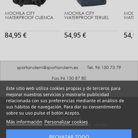
MOCHILA CITY
MOCHILA CITY
MOCHI
WATERPROOF CUENCA
WATERPROOF TERUEL
WATER
84,95 €
54,95 €
54,9
sportandem@sportandem.es
Tel. 96 150 73 79
Fax.96 150 87 80
Este sitio web utiliza cookies propias y de terceros para
Camino del Coscollar, 18-20 46960 Aldaia Valencia
mejorar nuestros servicios y mostrarle publicidad
relacionada con sus preferencias mediante el análisis de
© 2026 Sportandem
sus hábitos de navegación. Para dar su consentimiento
sobre su uso pulse el botón Acepto.
Aviso legal
Más información
Personalizar cookies
Condiciones generales de venta
Política de Privacidad
RECHAZAR TODO