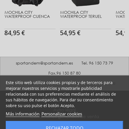
MOCHILA CITY
MOCHILA CITY
MOCHI
WATERPROOF CUENCA
WATERPROOF TERUEL
WATER
84,95 €
54,95 €
54,9
sportandem@sportandem.es
Tel. 96 150 73 79
Fax.96 150 87 80
Este sitio web utiliza cookies propias y de terceros para
Camino del Coscollar, 18-20 46960 Aldaia Valencia
mejorar nuestros servicios y mostrarle publicidad
relacionada con sus preferencias mediante el análisis de
© 2026 Sportandem
sus hábitos de navegación. Para dar su consentimiento
sobre su uso pulse el botón Acepto.
Aviso legal
Más información
Personalizar cookies
Condiciones generales de venta
Política de Privacidad
RECHAZAR TODO