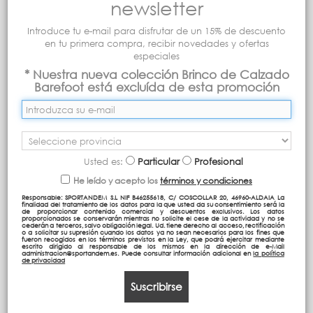
newsletter
Introduce tu e-mail para disfrutar de un 15% de descuento
en tu primera compra, recibir novedades y ofertas
especiales
* Nuestra nueva colección Brinco de Calzado
Barefoot está excluída de esta promoción
Usted es:
Particular
Profesional
He leído y acepto los
términos y condiciones
Responsable: SPORTANDEM S.L NIF B46255618, C/ COSCOLLAR 20, 46960-ALDAIA La
finalidad del tratamiento de los datos para la que usted da su consentimiento será la
de proporcionar contenido comercial y descuentos exclusivos. Los datos
proporcionados se conservarán mientras no solicite el cese de la actividad y no se
cederán a terceros, salvo obligación legal. Ud. tiene derecho al acceso, rectificación
o a solicitar su supresión cuando los datos ya no sean necesarios para los fines que
fueron recogidos en los términos previstos en la Ley, que podrá ejercitar mediante
escrito dirigido al responsable de los mismos en la dirección de e-Mail
administracion@sportandem.es. Puede consultar información adicional en
la política
de privacidad
Suscribirse